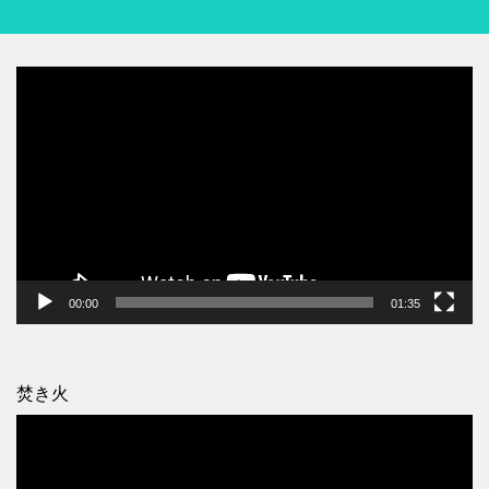
動
画
プ
レ
ー
ヤ
ー
00:00
01:35
焚き火
動
画
プ