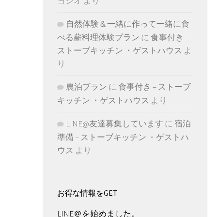
ヨシオ
より
自然体験＆一緒に作って一緒に食
べる薪料理体験プラン
に
食事付き –
ストーブキッチン ・ゲストハウス
よ
り
農泊プラン
に
食事付き – ストーブ
キッチン ・ゲストハウス
より
LINE@友達募集しています
に
宿泊
準備 – ストーブキッチン ・ゲストハ
ウス
より
お得な情報をGET
LINE＠を始めました。