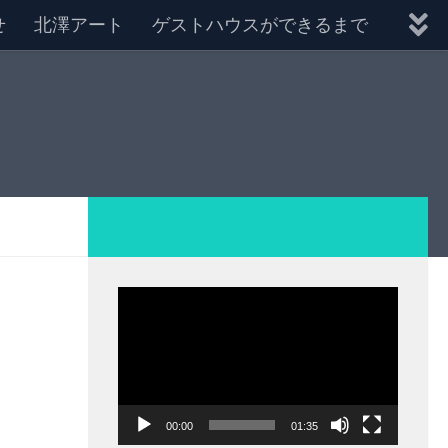
せ
北澤アート
ゲストハウスができるまで
動
画
プ
レ
ー
00:00
01:35
ヤ