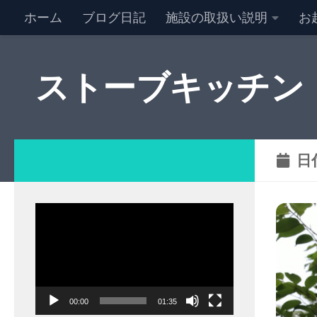
ホーム
ブログ日記
施設の取扱い説明
お
NEW キャンセル情報
特定商取引法に基づく表記
ストーブキッチン
日
動
画
プ
レ
ー
00:00
01:35
ヤ