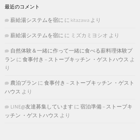
最近のコメント
薪給湯システムを宿に
に
kitazawa
より
薪給湯システムを宿に
に
ミズカミヨシオ
より
自然体験＆一緒に作って一緒に食べる薪料理体験プ
ラン
に
食事付き – ストーブキッチン ・ゲストハウス
よ
り
農泊プラン
に
食事付き – ストーブキッチン ・ゲスト
ハウス
より
LINE@友達募集しています
に
宿泊準備 – ストーブキ
ッチン ・ゲストハウス
より