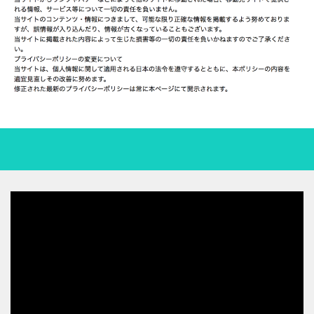
動
画
プ
レ
ー
ヤ
ー