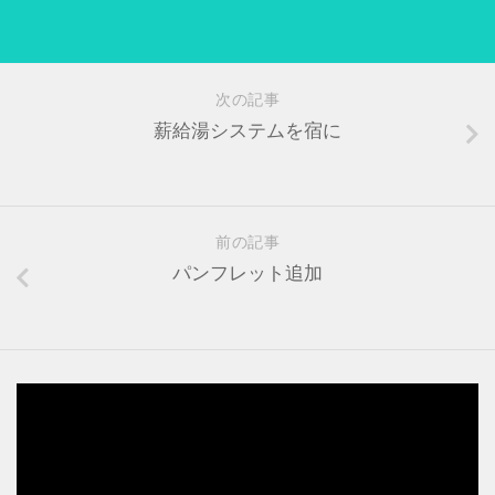
次の記事
薪給湯システムを宿に
前の記事
パンフレット追加
動
画
プ
レ