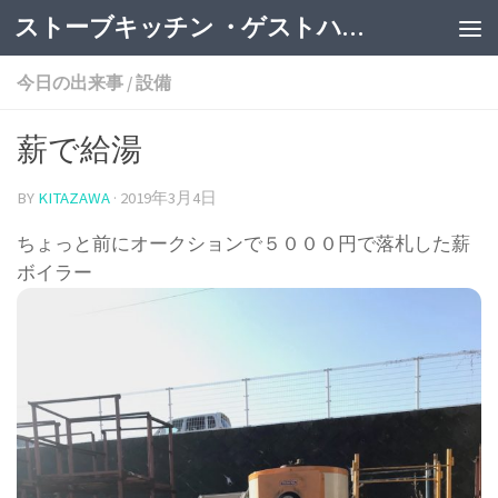
ストーブキッチン ・ゲストハウス
今日の出来事
/
設備
薪で給湯
BY
KITAZAWA
·
2019年3月4日
ちょっと前にオークションで５０００円で落札した薪
ボイラー