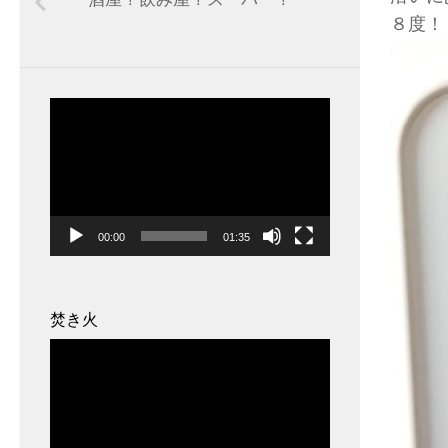
８度！
動
画
プ
レ
ー
00:00
01:35
ヤ
ー
焚き火
動
画
プ
レ