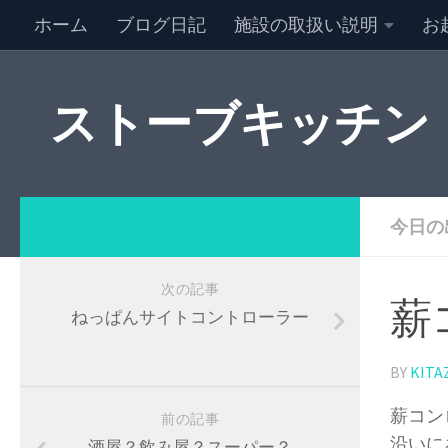
ホーム
ブログ日記
施設の取扱い説明
お
NEW キャンセル情報
特定商取引法に基づく表記
ストーブキッチン
今日の
次の記事
薪
ねっぱんサイトコントローラー
BY
KITA
薪コン
前の記事
沿いに
酒屋？飲み屋？スーパー？