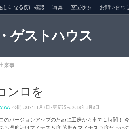
越しになる前に確認
写真
空室検索
お問い合わ
 ・ゲストハウス
出来事
コンロを
ZAWA
· 公開
2019年1月7日
· 更新済み
2019年1月8日
ロのバージョンアップのために工房から車で１時間！ 
ある温度計はマイナス８度 茅野がマイナス９度だった