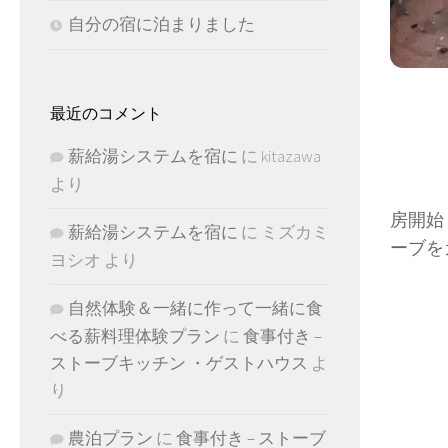
自分の宿に泊まりました
最近のコメント
薪給湯システムを宿に
に
kitazawa
より
房開始
薪給湯システムを宿に
に
ミズカミ
ーブを
ヨシオ
より
自然体験＆一緒に作って一緒に食
べる薪料理体験プラン
に
食事付き –
ストーブキッチン ・ゲストハウス
よ
り
農泊プラン
に
食事付き – ストーブ