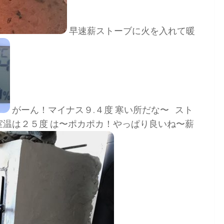
早速薪ストーブに火を入れて暖
がーん！マイナス９.４度 寒い所だな〜 スト
室温は２５度 は〜ポカポカ！やっぱり良いね〜薪