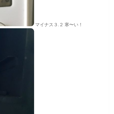
マイナス３.２ 寒〜い！