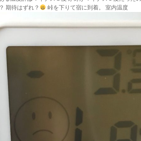
？ 期待はずれ？
峠を下りて宿に到着。 室内温度