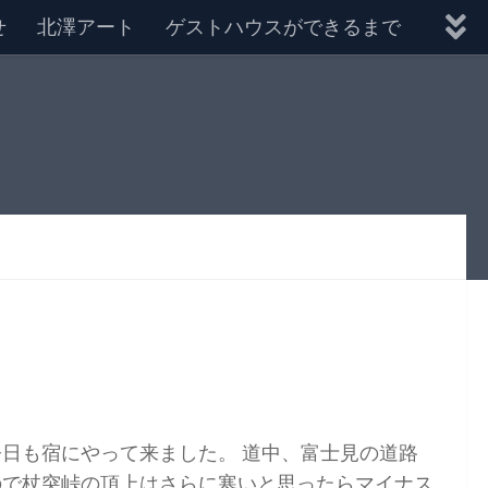
せ
北澤アート
ゲストハウスができるまで
今日も宿にやって来ました。 道中、富士見の道路
ので杖突峠の頂上はさらに寒いと思ったらマイナス