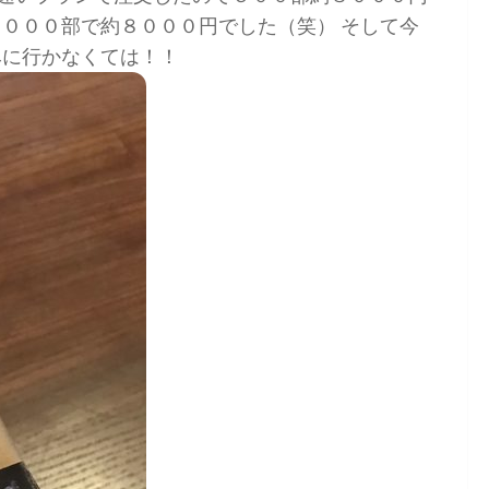
２０００部で約８０００円でした（笑） そして今
みに行かなくては！！