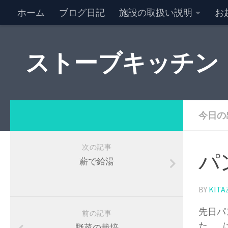
ホーム
ブログ日記
施設の取扱い説明
お
NEW キャンセル情報
特定商取引法に基づく表記
ストーブキッチン
今日の
次の記事
パ
薪で給湯
BY
KITA
先日パ
前の記事
た。 
野菜の栽培