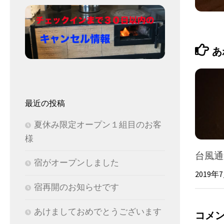
あ
最近の投稿
夏休み限定オープン１組目のお客
様
台風通
宿がオープンしました
2019年
宿再開のお知らせです
あけましておめでとうございます
コメ