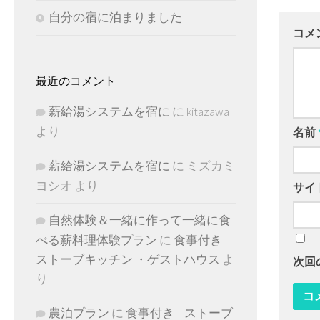
自分の宿に泊まりました
コメ
最近のコメント
薪給湯システムを宿に
に
kitazawa
より
名前
薪給湯システムを宿に
に
ミズカミ
ヨシオ
より
サイ
自然体験＆一緒に作って一緒に食
べる薪料理体験プラン
に
食事付き –
ストーブキッチン ・ゲストハウス
よ
次回
り
農泊プラン
に
食事付き – ストーブ