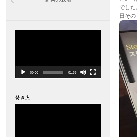
でした
日その
動
画
プ
レ
ー
00:00
01:35
ヤ
ー
焚き火
動
画
プ
レ