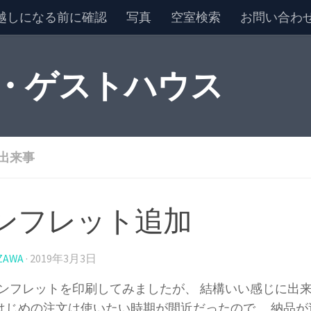
越しになる前に確認
写真
空室検索
お問い合わ
 ・ゲストハウス
出来事
ンフレット追加
ZAWA
·
2019年3月3日
ンフレットを印刷してみましたが、 結構いい感じに出
はじめの注文は使いたい時期が間近だったので、 納品