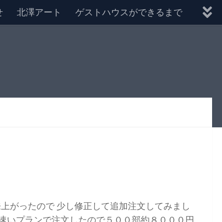
せ
北澤アート
ゲストハウスができるまで
来上がったので 少し修正して追加注文してみまし
が速いプランで注文したので５００部約８０００円