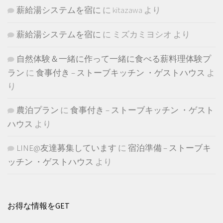
薪給湯システムを宿に
に
kitazawa
より
薪給湯システムを宿に
に
ミズカミヨシオ
より
自然体験＆一緒に作って一緒に食べる薪料理体験プ
ラン
に
食事付き – ストーブキッチン ・ゲストハウス
よ
り
農泊プラン
に
食事付き – ストーブキッチン ・ゲスト
ハウス
より
LINE@友達募集しています
に
宿泊準備 – ストーブキ
ッチン ・ゲストハウス
より
お得な情報をGET