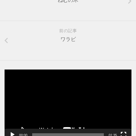
前の記事
ワラビ
動
画
プ
レ
ー
ヤ
ー
00:00
01:35