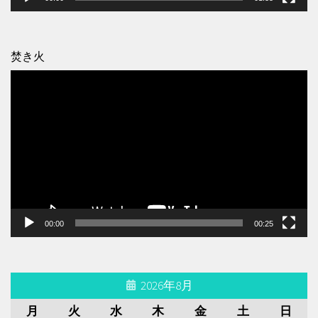
焚き火
動
画
プ
レ
ー
ヤ
ー
00:00
00:25
2026年8月
月
火
水
木
金
土
日