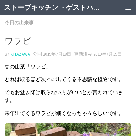
ストーブキッチン ・ゲストハウス
今日の出来事
ワラビ
BY
KITAZAWA
· 公開
2019年7月18日
· 更新済み
2019年7月19日
春の山菜「ワラビ」
とれば取るほど次々に出てくる不思議な植物です。
でもお盆以降は取らない方がいいとか言われていま
す。
来年出てくるワラビが細くなっちゃうらしいです。