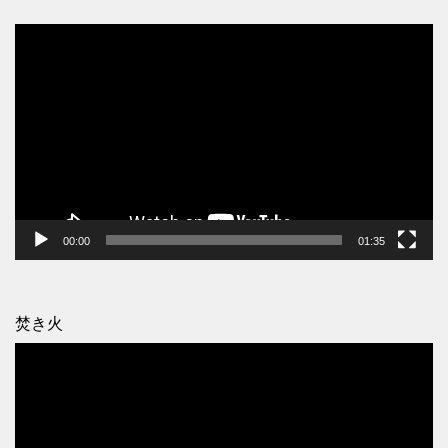
動
画
プ
レ
ー
ヤ
ー
00:00
01:35
焚き火
動
画
プ
レ