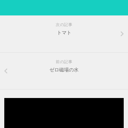
次の記事
トマト
前の記事
ゼロ磁場の水
動
画
プ
レ