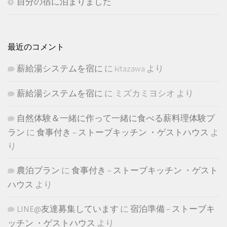
自分の宿に泊まりました
最近のコメント
薪給湯システムを宿に
に
kitazawa
より
薪給湯システムを宿に
に
ミズカミヨシオ
より
自然体験＆一緒に作って一緒に食べる薪料理体験プ
ラン
に
食事付き – ストーブキッチン ・ゲストハウス
よ
り
農泊プラン
に
食事付き – ストーブキッチン ・ゲスト
ハウス
より
LINE@友達募集しています
に
宿泊準備 – ストーブキ
ッチン ・ゲストハウス
より