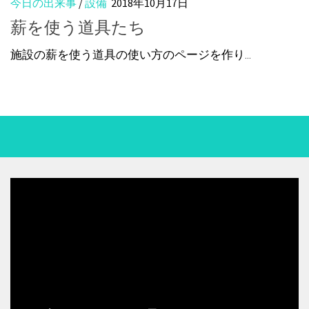
今日の出来事
/
設備
2018年10月17日
薪を使う道具たち
施設の薪を使う道具の使い方のページを作り...
動
画
プ
レ
ー
ヤ
ー