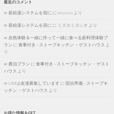
最近のコメント
薪給湯システムを宿に
に
kitazawa
より
薪給湯システムを宿に
に
ミズカミヨシオ
より
自然体験＆一緒に作って一緒に食べる薪料理体験プ
ラン
に
食事付き – ストーブキッチン ・ゲストハウス
よ
り
農泊プラン
に
食事付き – ストーブキッチン ・ゲスト
ハウス
より
LINE@友達募集しています
に
宿泊準備 – ストーブキ
ッチン ・ゲストハウス
より
お得な情報をGET