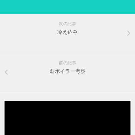
次の記事
冷え込み
前の記事
薪ボイラー考察
動
画
プ
レ