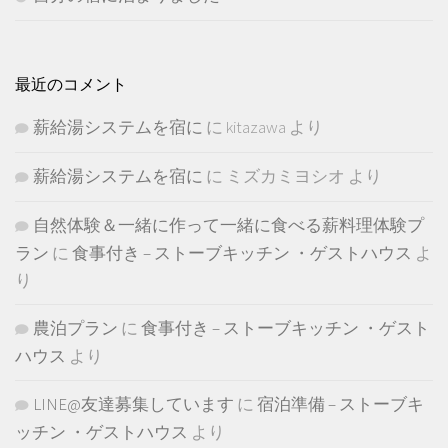
最近のコメント
薪給湯システムを宿に
に
kitazawa
より
薪給湯システムを宿に
に
ミズカミヨシオ
より
自然体験＆一緒に作って一緒に食べる薪料理体験プ
ラン
に
食事付き – ストーブキッチン ・ゲストハウス
よ
り
農泊プラン
に
食事付き – ストーブキッチン ・ゲスト
ハウス
より
LINE@友達募集しています
に
宿泊準備 – ストーブキ
ッチン ・ゲストハウス
より