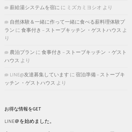
薪給湯システムを宿に
に
ミズカミヨシオ
より
自然体験＆一緒に作って一緒に食べる薪料理体験プ
ラン
に
食事付き – ストーブキッチン ・ゲストハウス
よ
り
農泊プラン
に
食事付き – ストーブキッチン ・ゲスト
ハウス
より
LINE@友達募集しています
に
宿泊準備 – ストーブキ
ッチン ・ゲストハウス
より
お得な情報をGET
LINE＠を始めました。