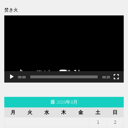
焚き火
動
画
プ
レ
ー
ヤ
ー
00:00
00:25
2026年8月
月
火
水
木
金
土
日
1
2