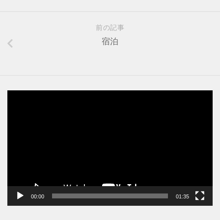
前の記事
宿泊
動
画
プ
レ
ー
ヤ
ー
00:00
01:35