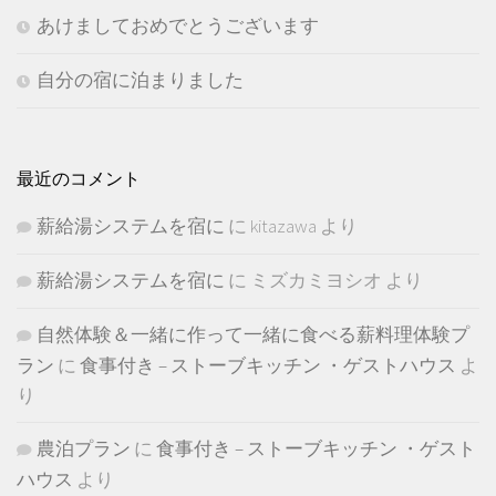
あけましておめでとうございます
自分の宿に泊まりました
最近のコメント
薪給湯システムを宿に
に
kitazawa
より
薪給湯システムを宿に
に
ミズカミヨシオ
より
自然体験＆一緒に作って一緒に食べる薪料理体験プ
ラン
に
食事付き – ストーブキッチン ・ゲストハウス
よ
り
農泊プラン
に
食事付き – ストーブキッチン ・ゲスト
ハウス
より