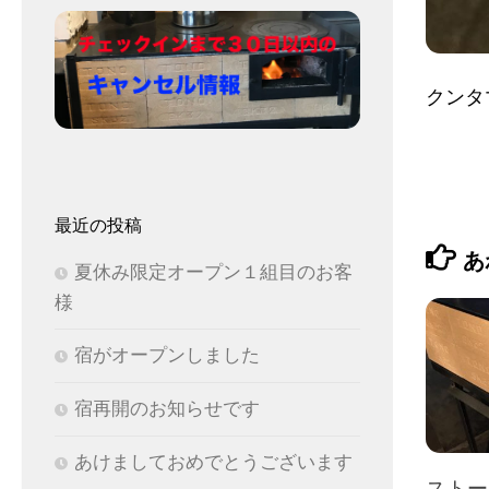
クンタ
最近の投稿
あ
夏休み限定オープン１組目のお客
様
宿がオープンしました
宿再開のお知らせです
あけましておめでとうございます
ストー