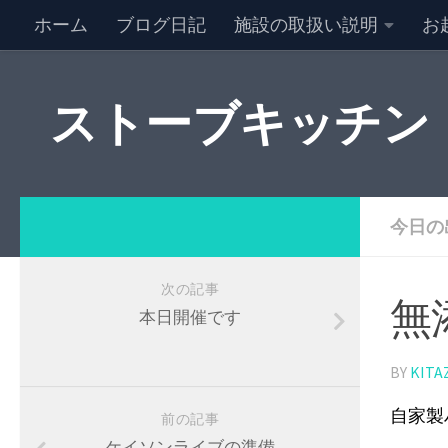
ホーム
ブログ日記
施設の取扱い説明
お
NEW キャンセル情報
特定商取引法に基づく表記
ストーブキッチン
今日の
次の記事
無
本日開催です
BY
KITA
自家製
前の記事
ケイソンライブの準備