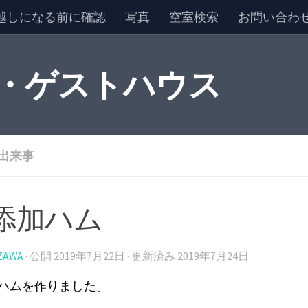
越しになる前に確認
写真
空室検索
お問い合わ
 ・ゲストハウス
出来事
添加ハム
ZAWA
· 公開
2019年7月22日
· 更新済み
2019年7月24日
ハムを作りました。