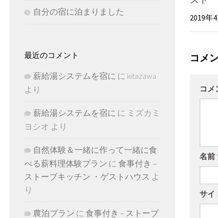
自分の宿に泊まりました
2019年
最近のコメント
コメ
薪給湯システムを宿に
に
kitazawa
コメ
より
薪給湯システムを宿に
に
ミズカミ
ヨシオ
より
自然体験＆一緒に作って一緒に食
名前
べる薪料理体験プラン
に
食事付き –
ストーブキッチン ・ゲストハウス
よ
り
サイ
農泊プラン
に
食事付き – ストーブ