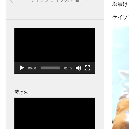
塩漬け
ケイソ
動
画
プ
レ
ー
00:00
01:35
ヤ
ー
焚き火
動
画
プ
レ