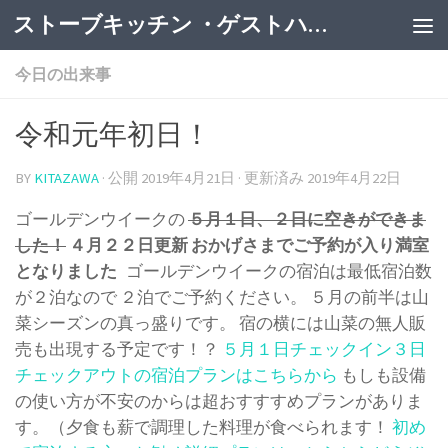
ストーブキッチン ・ゲストハウス
今日の出来事
令和元年初日！
BY
KITAZAWA
· 公開
2019年4月21日
· 更新済み
2019年4月22日
ゴールデンウイークの
５月１日、２日に空きができま
した！
４月２２日更新
おかげさまでご予約が入り満室
となりました
ゴールデンウイークの宿泊は最低宿泊数
が２泊なので ２泊でご予約ください。 ５月の前半は山
菜シーズンの真っ盛りです。 宿の横には山菜の無人販
売も出現する予定です！？
５月１日チェックイン３日
チェックアウトの宿泊プランはこちらから
もしも設備
の使い方が不安のからは超おすすすめプランがありま
す。（夕食も薪で調理した料理が食べられます！
初め