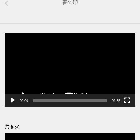
春の印
動
画
プ
レ
ー
ヤ
ー
00:00
01:35
焚き火
動