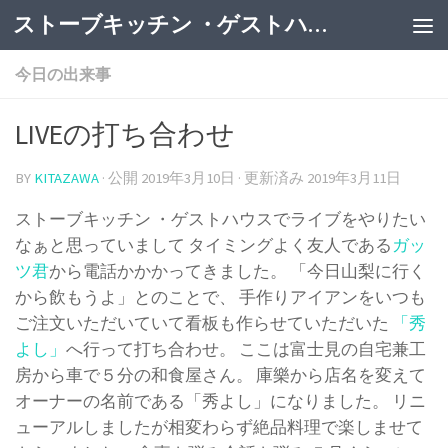
ストーブキッチン ・ゲストハウス
今日の出来事
LIVEの打ち合わせ
BY
KITAZAWA
· 公開
2019年3月10日
· 更新済み
2019年3月11日
ストーブキッチン ・ゲストハウスでライブをやりたい
なぁと思っていまして タイミングよく友人である
ガッ
ツ君
から電話かかかってきました。 「今日山梨に行く
から飲もうよ」とのことで、 手作りアイアンをいつも
ご注文いただいていて看板も作らせていただいた
「秀
よし」
へ行って打ち合わせ。 ここは富士見の自宅兼工
房から車で５分の和食屋さん。 庫樂から店名を変えて
オーナーの名前である「秀よし」になりました。 リニ
ューアルしましたが相変わらず絶品料理で楽しませて