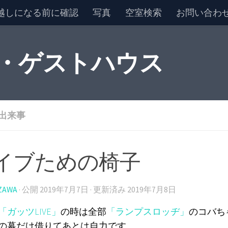
越しになる前に確認
写真
空室検索
お問い合わ
 ・ゲストハウス
出来事
イブための椅子
ZAWA
· 公開
2019年7月7日
· 更新済み
2019年7月8日
「ガッツLIVE」
の時は全部
「ランプスロッヂ」
のコバち
の幕だけ借りてあとは自力です。