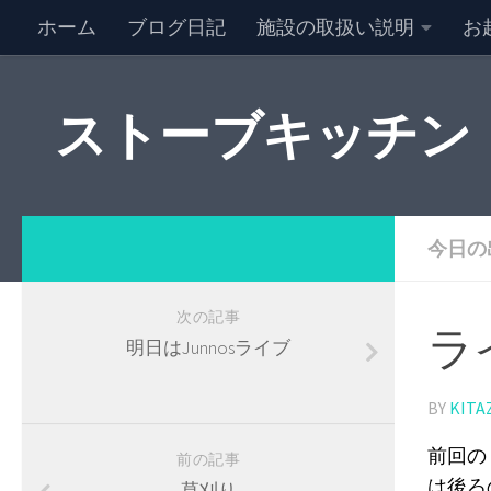
ホーム
ブログ日記
施設の取扱い説明
お
NEW キャンセル情報
特定商取引法に基づく表記
ストーブキッチン
今日の
次の記事
ラ
明日はJunnosライブ
BY
KITA
前回の
前の記事
は後ろ
草刈り