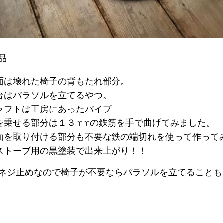
品
面は壊れた椅子の背もたれ部分。
台はパラソルを立てるやつ。
ャフトは工房にあったパイプ
を乗せる部分は１３mmの鉄筋を手で曲げてみました。
面を取り付ける部分も不要な鉄の端切れを使って作って
ストーブ用の黒塗装で出来上がり！！
ネジ止めなので椅子が不要ならパラソルを立てることも