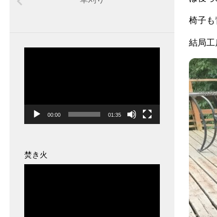
椅子も
結局工
動
画
プ
レ
ー
00:00
01:35
ヤ
ー
焚き火
動
画
プ
レ