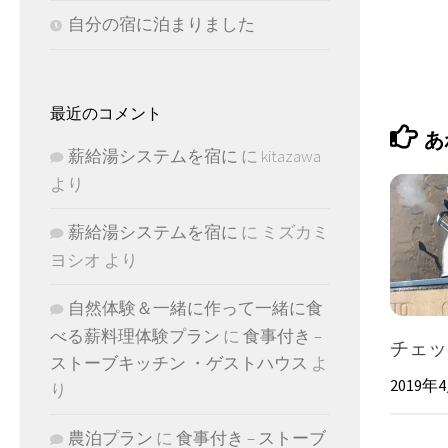
自分の宿に泊まりました
最近のコメント
あ
薪給湯システムを宿に
に
kitazawa
より
薪給湯システムを宿に
に
ミズカミ
ヨシオ
より
自然体験＆一緒に作って一緒に食
べる薪料理体験プラン
に
食事付き –
チェッ
ストーブキッチン ・ゲストハウス
よ
2019年
り
農泊プラン
に
食事付き – ストーブ