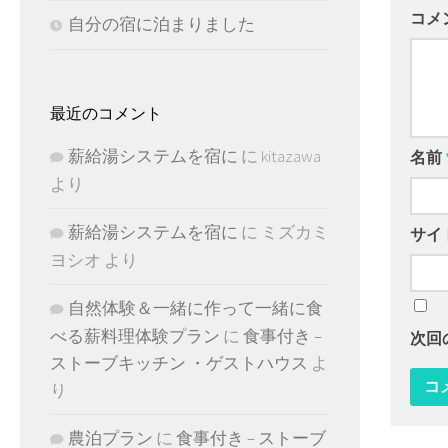
コメ
自分の宿に泊まりました
最近のコメント
薪給湯システムを宿に
に
kitazawa
名前
より
薪給湯システムを宿に
に
ミズカミ
サイ
ヨシオ
より
自然体験＆一緒に作って一緒に食
べる薪料理体験プラン
に
食事付き –
次回
ストーブキッチン ・ゲストハウス
よ
り
農泊プラン
に
食事付き – ストーブ