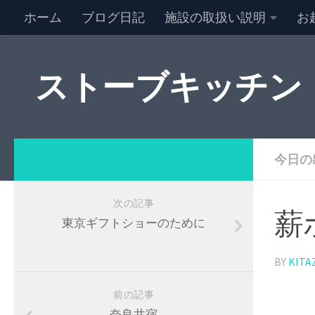
ホーム
ブログ日記
施設の取扱い説明
お
NEW キャンセル情報
特定商取引法に基づく表記
ストーブキッチン
今日の
次の記事
薪
東京ギフトショーのために
BY
KITA
前の記事
奈良井宿