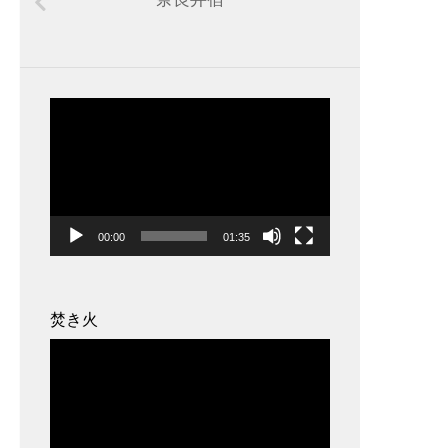
動
画
プ
レ
ー
00:00
01:35
ヤ
ー
焚き火
動
画
プ
レ