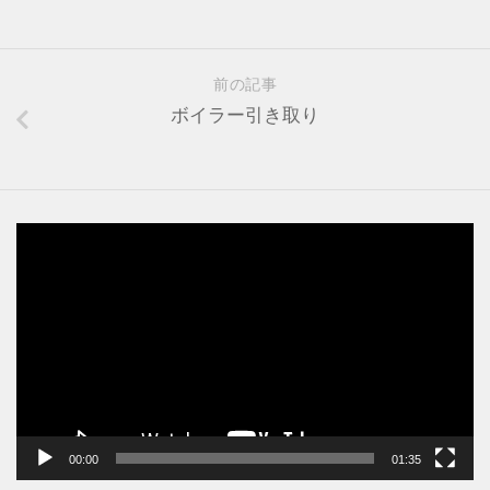
前の記事
ボイラー引き取り
動
画
プ
レ
ー
ヤ
ー
00:00
01:35