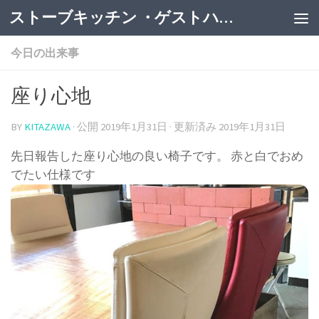
ストーブキッチン ・ゲストハウス
今日の出来事
座り心地
BY
KITAZAWA
· 公開
2019年1月31日
· 更新済み
2019年1月31日
先日報告した座り心地の良い椅子です。 赤と白でおめ
でたい仕様です