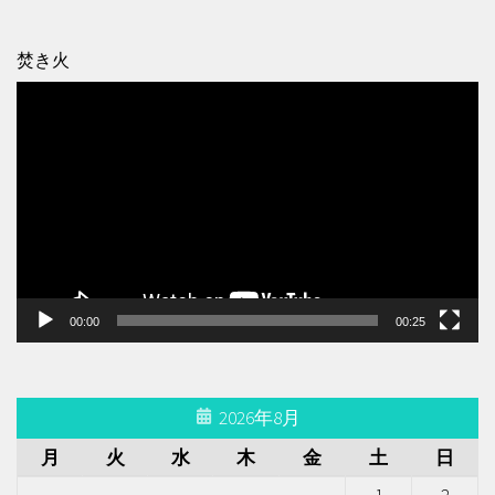
焚き火
動
画
プ
レ
ー
ヤ
ー
00:00
00:25
2026年8月
月
火
水
木
金
土
日
1
2