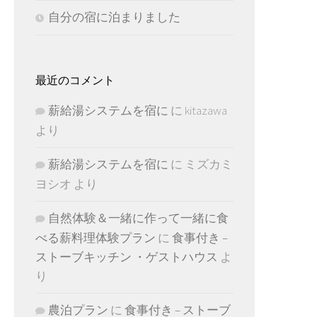
自分の宿に泊まりました
最近のコメント
薪給湯システムを宿に
に
kitazawa
より
薪給湯システムを宿に
に
ミズカミ
ヨシオ
より
自然体験＆一緒に作って一緒に食
べる薪料理体験プラン
に
食事付き –
ストーブキッチン ・ゲストハウス
よ
り
農泊プラン
に
食事付き – ストーブ