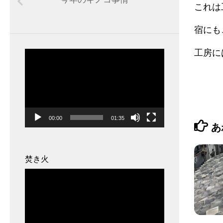
これは
宿にも
工房に
動
画
プ
レ
ー
00:00
01:35
ヤ
あ
ー
焚き火
動
画
プ
レ