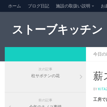
ホーム
ブログ日記
施設の取扱い説明
お
NEW キャンセル情報
特定商取引法に基づく表記
ストーブキッチン
今日の
次の記事
薪
柱サボテンの花
BY
KITA
工房で
前の記事
今年のキノコ事情