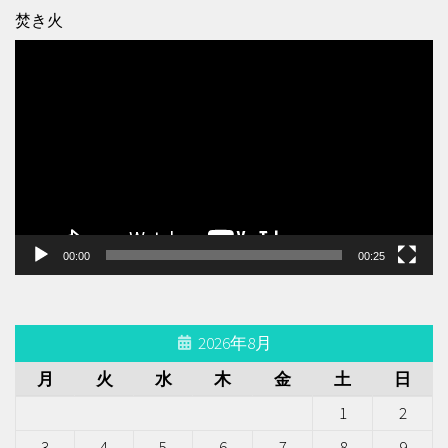
焚き火
動
画
プ
レ
ー
ヤ
ー
00:00
00:25
2026年8月
月
火
水
木
金
土
日
1
2
3
4
5
6
7
8
9