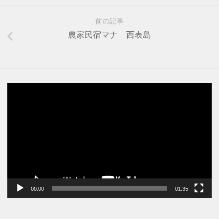
前の記事
農家民宿マナ 西表島
動
画
プ
レ
ー
ヤ
ー
00:00
01:35