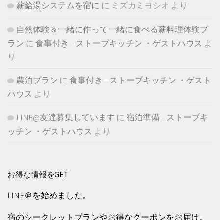
薪給湯システムを宿に
に
ミズカミヨシオ
より
自然体験＆一緒に作って一緒に食べる薪料理体験プ
ラン
に
食事付き – ストーブキッチン ・ゲストハウス
よ
り
農泊プラン
に
食事付き – ストーブキッチン ・ゲスト
ハウス
より
LINE@友達募集しています
に
宿泊準備 – ストーブキ
ッチン ・ゲストハウス
より
お得な情報をGET
LINE＠を始めました。
宿のシークレットプランやお得なクーポンをお届け。