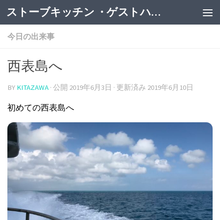
ストーブキッチン ・ゲストハウス
今日の出来事
西表島へ
BY
KITAZAWA
· 公開
2019年6月3日
· 更新済み
2019年6月10日
初めての西表島へ