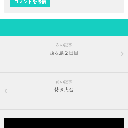
次の記事
西表島２日目
前の記事
焚き火台
動