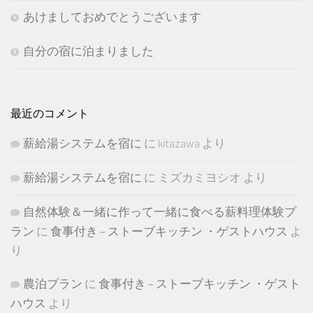
あけましておめでとうございます
自分の宿に泊まりました
最近のコメント
薪給湯システムを宿に
に
kitazawa
より
薪給湯システムを宿に
に
ミズカミヨシオ
より
自然体験＆一緒に作って一緒に食べる薪料理体験プ
ラン
に
食事付き – ストーブキッチン ・ゲストハウス
よ
り
農泊プラン
に
食事付き – ストーブキッチン ・ゲスト
ハウス
より