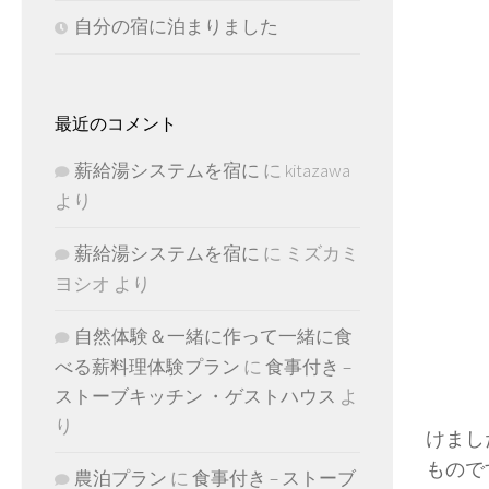
自分の宿に泊まりました
最近のコメント
薪給湯システムを宿に
に
kitazawa
より
薪給湯システムを宿に
に
ミズカミ
ヨシオ
より
自然体験＆一緒に作って一緒に食
べる薪料理体験プラン
に
食事付き –
ストーブキッチン ・ゲストハウス
よ
り
けまし
もので
農泊プラン
に
食事付き – ストーブ