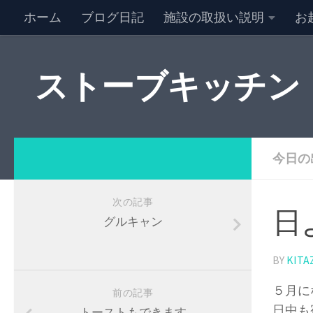
ホーム
ブログ日記
施設の取扱い説明
お
NEW キャンセル情報
特定商取引法に基づく表記
ストーブキッチン
今日の
次の記事
日
グルキャン
BY
KITA
５月に
前の記事
日中も
トーストもできます