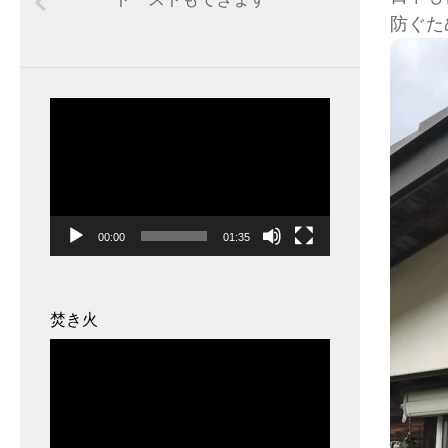
防ぐた
動
画
プ
レ
ー
00:00
01:35
ヤ
ー
焚き火
動
画
プ
レ