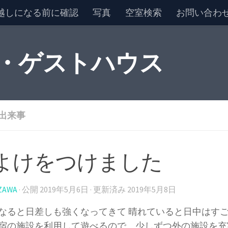
越しになる前に確認
写真
空室検索
お問い合わ
 ・ゲストハウス
出来事
よけをつけました
ZAWA
· 公開
2019年5月6日
· 更新済み
2019年5月8日
なると日差しも強くなってきて 晴れていると日中はす
宿の施設を利用して遊べるので、少しずつ外の施設を充