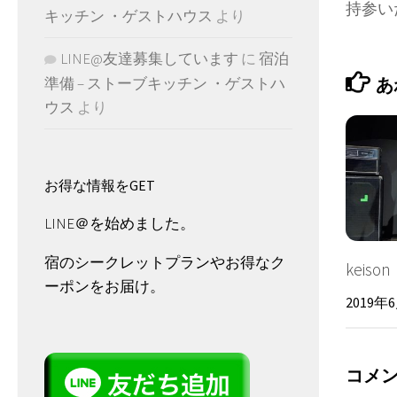
持参い
キッチン ・ゲストハウス
より
LINE@友達募集しています
に
宿泊
あ
準備 – ストーブキッチン ・ゲストハ
ウス
より
お得な情報をGET
LINE＠を始めました。
宿のシークレットプランやお得なク
keison
ーポンをお届け。
2019年
コメ